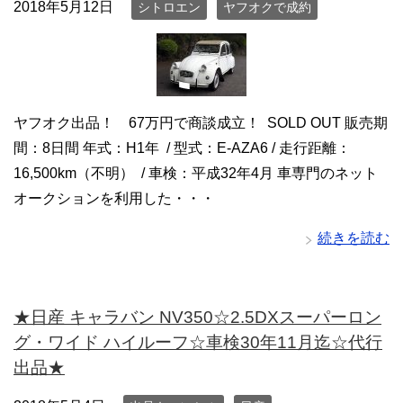
2018年5月12日
シトロエン
ヤフオクで成約
ヤフオク出品！ 67万円で商談成立！ SOLD OUT 販売期
間：8日間 年式：H1年 / 型式：E-AZA6 / 走行距離：
16,500km（不明） / 車検：平成32年4月 車専門のネット
オークションを利用した・・・
続きを読む
★日産 キャラバン NV350☆2.5DXスーパーロン
グ・ワイド ハイルーフ☆車検30年11月迄☆代行
出品★