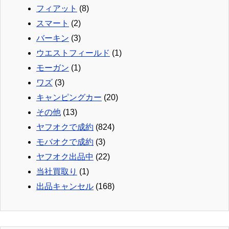
フィアット
(8)
スマート
(2)
バーキン
(3)
ウエストフィールド
(1)
モーガン
(1)
ワズ
(3)
キャンピングカー
(20)
その他
(13)
ヤフオクで成約
(824)
モバオクで成約
(3)
ヤフオク出品中
(22)
当社買取り
(1)
出品キャンセル
(168)