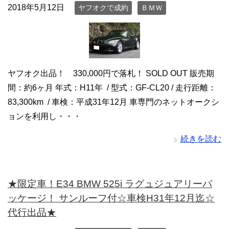
2018年5月12日
ヤフオクで成約
ＢＭＷ
ヤフオク出品！ 330,000円で落札！ SOLD OUT 販売期
間：約6ヶ月 年式：H11年 / 型式：GF-CL20 / 走行距離：
83,300km / 車検：平成31年12月 車専門のネットオークシ
ョンを利用し・・・
続きを読む
★限定車！E34 BMW 525i ラグュジュアリーパ
ッケージ！ サンルーフ付☆車検H31年12月迄☆
代行出品★