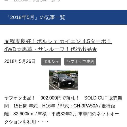
「2018年5月」の記事一覧
★程度良好！ポルシェ カイエン 4.5ターボ！
4WD☆黒革・サンルーフ！代行出品★
2018年5月26日
ポルシェ
ヤフオクで成約
ヤフオク出品！ 902,000円で落札！ SOLD OUT 販売期
間：15日間 年式：H16年 / 型式：GH-9PA50A / 走行距
離：82,600km / 車検：平成32年2月 車専門のネットオー
クションを利用・・・