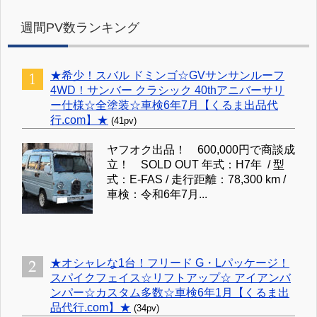
週間PV数ランキング
★希少！スバル ドミンゴ☆GVサンサンルーフ
4WD！サンバー クラシック 40thアニバーサリ
ー仕様☆全塗装☆車検6年7月【くるま出品代
行.com】★
(41pv)
ヤフオク出品！ 600,000円で商談成
立！ SOLD OUT 年式：H7年 / 型
式：E-FAS / 走行距離：78,300 km /
車検：令和6年7月...
★オシャレな1台！フリード G・Lパッケージ！
スパイクフェイス☆リフトアップ☆ アイアンバ
ンパー☆カスタム多数☆車検6年1月【くるま出
品代行.com】★
(34pv)