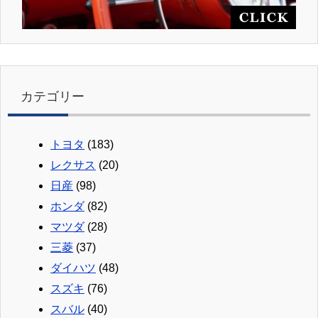
カテゴリー
トヨタ
(183)
レクサス
(20)
日産
(98)
ホンダ
(82)
マツダ
(28)
三菱
(37)
ダイハツ
(48)
スズキ
(76)
スバル
(40)