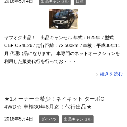
2018年5月4日
出品キャンセル
日産
ヤフオク出品！ 出品キャンセル 年式：H25年 / 型式：
CBF-CS4E26 / 走行距離：72,500km / 車検：平成30年11
月 代理出品になります。 車専門のネットオークションを
利用した販売代行を行ってお・・・
続きを読む
★1オーナー☆希少！ネイキット ターボG
4WD☆ 車検30年6月迄！代行出品★
2018年5月4日
ダイハツ
出品キャンセル