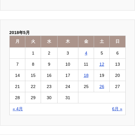
2018年5月
月
火
水
木
金
土
日
1
2
3
4
5
6
7
8
9
10
11
12
13
14
15
16
17
18
19
20
21
22
23
24
25
26
27
28
29
30
31
« 4月
6月 »