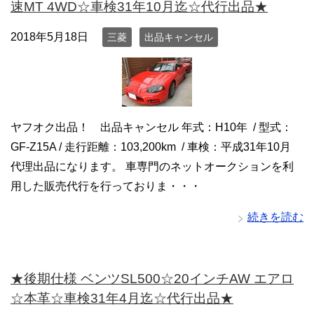
速MT 4WD☆車検31年10月迄☆代行出品★
2018年5月18日
三菱
出品キャンセル
ヤフオク出品！ 出品キャンセル 年式：H10年 / 型式：
GF-Z15A / 走行距離：103,200km / 車検：平成31年10月
代理出品になります。 車専門のネットオークションを利
用した販売代行を行っておりま・・・
続きを読む
★後期仕様 ベンツSL500☆20インチAW エアロ
☆本革☆車検31年4月迄☆代行出品★