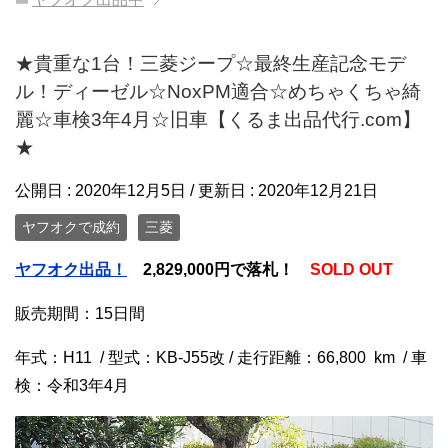
★貴重な1台！三菱ジープ☆最終生産記念モデ
ル！ディーゼル☆NoxPM適合☆めちゃくちゃ綺
麗☆車検3年4月☆旧車【くるま出品代行.com】
★
公開日 :
2020年12月5日
/ 更新日 :
2020年12月21日
ヤフオクで成約
三菱
ヤフオク出品！
2,829
,000円で落札！
SOLD OUT
販売期間：15日間
年式：H11 / 型式：KB-J55改 / 走行距離：66,800 km / 車
検：令和3年4月