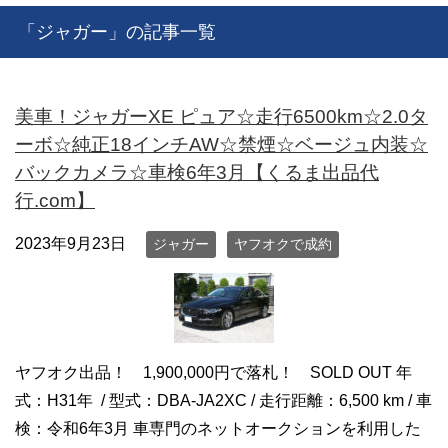
「ジャガー」の記事一覧
美車！ジャガーXE ピュア☆走行6500km☆2.0タ
ーボ☆純正18インチAW☆禁煙☆ベージュ内装☆
バックカメラ☆車検6年3月【くるま出品代
行.com】
2023年9月23日
ジャガー
ヤフオクで成約
ヤフオク出品！ 1,900,000円で落札！ SOLD OUT 年
式：H31年 / 型式：DBA-JA2XC / 走行距離：6,500 km / 車
検：令和6年3月 車専門のネットオークションを利用した