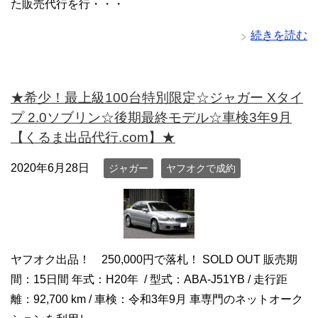
た販売代行を行・・・
続きを読む
★希少！最上級100台特別限定☆ジャガー Xタイ
プ 2.0ソブリン☆後期最終モデル☆車検3年9月
【くるま出品代行.com】★
2020年6月28日
ジャガー
ヤフオクで成約
ヤフオク出品！ 250,000円で落札！ SOLD OUT 販売期
間：15日間 年式：H20年 / 型式：ABA-J51YB / 走行距
離：92,700 km / 車検：令和3年9月 車専門のネットオーク