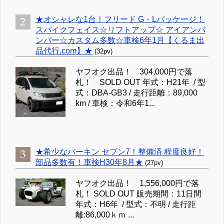
★オシャレな1台！フリード G・Lパッケージ！
スパイクフェイス☆リフトアップ☆ アイアンバ
ンパー☆カスタム多数☆車検6年1月【くるま出
品代行.com】★
(32pv)
ヤフオク出品！ 304,000円で落
札！ SOLD OUT 年式：H21年 / 型
式：DBA-GB3 / 走行距離：89,000
km / 車検：令和6年1...
★希少なバーキン セブン7！整備済 程度良好！
部品多数有！車検H30年8月★
(27pv)
ヤフオク出品！ 1,556,000円で落
札！ SOLD OUT 販売期間：11日間
年式：H6年 / 型式：不明 / 走行距
離:86,000ｋｍ ...