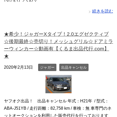
続きを読む
★希少！ジャガーXタイプ！2.0エグゼクティブ
☆後期最終☆売切り！メッシュグリル☆ドアミラ
ーウィンカー☆動画有【くるま出品代行.com】
★
2020年2月13日
ジャガー
出品キャンセル
ヤフオク出品！ 出品キャンセル 年式：H21年 / 型式：
ABA-J51YB / 走行距離：82,758 km / 車検：無 車専門のネ
ットオークションを利用した販売代行を行っております