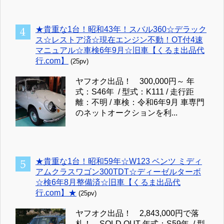
★貴重な1台！昭和43年！スバル360☆デラック
ス☆レストア済☆現在エンジン不動！OT付4速
マニュアル☆車検6年9月☆旧車【くるま出品代
行.com】
(25pv)
ヤフオク出品！ 300,000円～ 年
式：S46年 / 型式：K111 / 走行距
離：不明 / 車検：令和6年9月 車専門
のネットオークションを利...
★貴重な1台！昭和59年☆W123 ベンツ ミディ
アムクラスワゴン300TDT☆ディーゼルターボ
☆検6年8月整備済☆旧車【くるま出品代
行.com】★
(25pv)
ヤフオク出品！ 2,843,000円で落
札！ SOLD OUT 年式：S59年 / 型