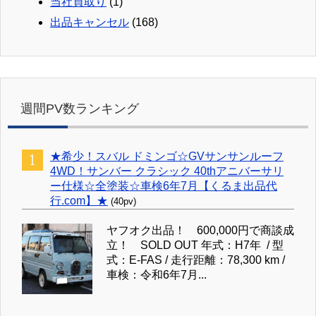
当社買取り
(1)
出品キャンセル
(168)
週間PV数ランキング
★希少！スバル ドミンゴ☆GVサンサンルーフ
4WD！サンバー クラシック 40thアニバーサリ
ー仕様☆全塗装☆車検6年7月【くるま出品代
行.com】★
(40pv)
ヤフオク出品！ 600,000円で商談成
立！ SOLD OUT 年式：H7年 / 型
式：E-FAS / 走行距離：78,300 km /
車検：令和6年7月...