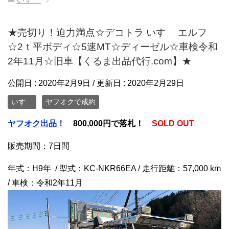
★売切り！迫力満点☆デコトラ いすゞ エルフ
☆2ｔ平ボディ☆5速MT☆ディーゼル☆車検令和
2年11月☆旧車【くるま出品代行.com】★
公開日 :
2020年2月9日
/ 更新日 :
2020年2月29日
いすゞ
ヤフオクで成約
ヤフオク出品！
800
,000円で落札！
SOLD OUT
販売期間：7日間
年式：H9年 / 型式：KC-NKR66EA / 走行距離：57,000 km
/ 車検：令和2年11月