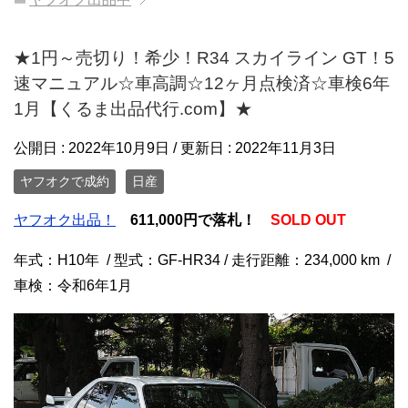
★1円～売切り！希少！R34 スカイライン GT！5
速マニュアル☆車高調☆12ヶ月点検済☆車検6年
1月【くるま出品代行.com】★
公開日 :
2022年10月9日
/ 更新日 :
2022年11月3日
ヤフオクで成約
日産
ヤフオク出品！
611,000円で落札！
SOLD OUT
年式：H10年 / 型式：GF-HR34 / 走行距離：234,000 km /
車検：令和6年1月