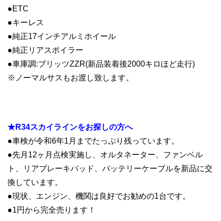
●ETC
●キーレス
●純正17インチアルミホイール
●純正リアスポイラー
●車庫調:ブリッツZZR(新品装着後2000キロほど走行)
※ノーマルサスもお渡し致します。
.
★R34スカイラインをお探しの方へ
●車検が令和6年1月までたっぷり残っています。
●先月12ヶ月点検実施し、オルタネーター、ファンベル
ト、リアブレーキパッド、バッテリーケーブルを新品に交
換しています。
●現状、エンジン、機関は良好でお勧めの1台です。
●1円から完全売ります！