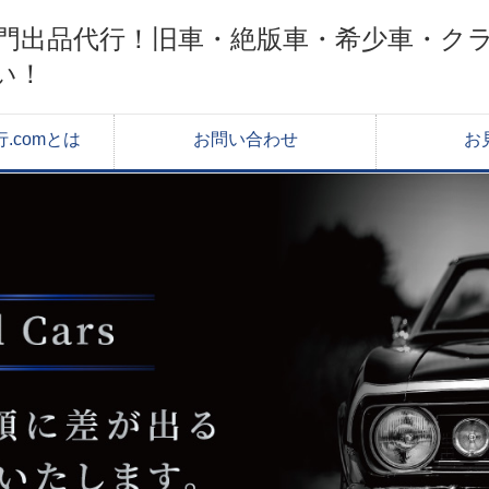
ク専門出品代行！旧車・絶版車・希少車・ク
い！
.comとは
お問い合わせ
お