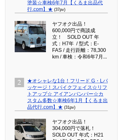
塗装☆車検6年7月【くるま出品代
行.com】★
(37pv)
ヤフオク出品！
600,000円で商談成
立！ SOLD OUT 年
式：H7年 / 型式：E-
FAS / 走行距離：78,300
km / 車検：令和6年7月...
★オシャレな1台！フリード G・Lパ
ッケージ！スパイクフェイス☆リフ
トアップ☆ アイアンバンパー☆カ
スタム多数☆車検6年1月【くるま出
品代行.com】★
(31pv)
ヤフオク出品！
304,000円で落札！
SOLD OUT 年式：H21