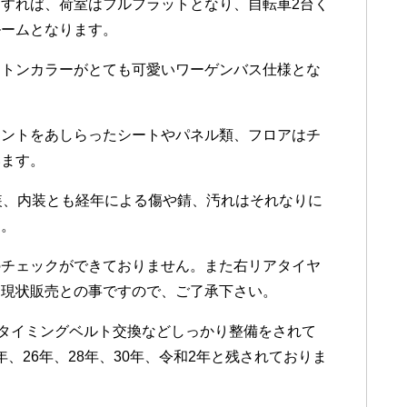
すれば、荷室はフルフラットとなり、自転車2台く
ルームとなります。
ートンカラーがとても可愛いワーゲンバス仕様とな
イントをあしらったシートやパネル類、フロアはチ
います。
装、内装とも経年による傷や錆、汚れはそれなりに
す。
のチェックができておりません。また右リアタイヤ
は現状販売との事ですので、ご了承下さい。
はタイミングベルト交換などしっかり整備をされて
年、26年、28年、30年、令和2年と残されておりま