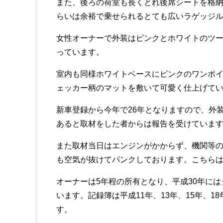
また、後ろの荷室も長くとれ後席シートを格納
らいは余裕で乗せられるとても広いラゲッジ
女性オーナーで外装はピンクとホワイトのツ
っています。
室内も同様ホワイトベースにピンクのワンポ
ェッカー柄のマットを敷いて可愛く仕上げて
新車登録から今年で26年となりますので、外
あると取材をした者からは報告を受けていま
また取材当日はエンジンがかからず、機関等
も空気が抜けてパンクしております。こちら
オーナーは5年程の所有となり、平成30年に
います。記録簿は平成11年、13年、15年、18
す。