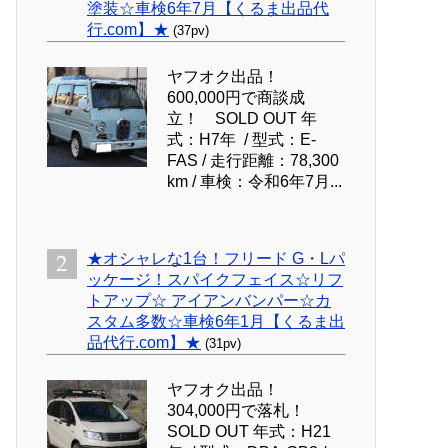
塗装☆車検6年7月【くるま出品代
行.com】★
(37pv)
ヤフオク出品！
600,000円で商談成
立！ SOLD OUT 年
式：H7年 / 型式：E-
FAS / 走行距離：78,300
km / 車検：令和6年7月...
★オシャレな1台！フリード G・Lパ
ッケージ！スパイクフェイス☆リフ
トアップ☆ アイアンバンパー☆カ
スタム多数☆車検6年1月【くるま出
品代行.com】★
(31pv)
ヤフオク出品！
304,000円で落札！
SOLD OUT 年式：H21