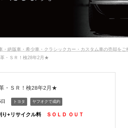
旧車・絶版車・希少車・クラシックカー・カスタム車の売却を
革・ＳＲ！検28年2月★
革・ＳＲ！検28年2月★
5日
トヨタ
ヤフオクで成約
割り+リサイクル料
ＳＯＬＤ ＯＵＴ