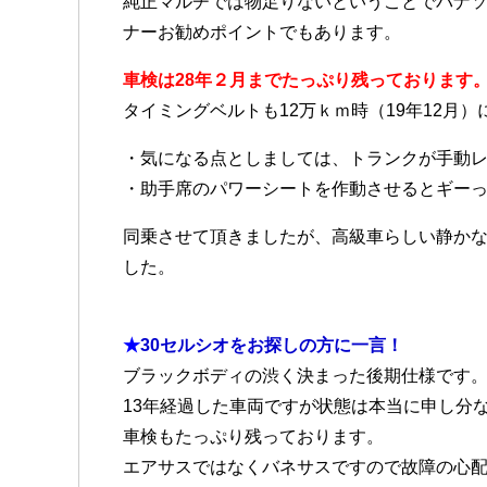
純正マルチでは物足りないということでパナ
ナーお勧めポイントでもあります。
車検は28年２月までたっぷり残っております
タイミングベルトも12万ｋｍ時（19年12月
・気になる点としましては、トランクが手動
・助手席のパワーシートを作動させるとギー
同乗させて頂きましたが、高級車らしい静か
した。
★
30セルシオをお探しの方に一言！
ブラックボディの渋く決まった後期仕様です
13年経過した車両ですが状態は本当に申し分
車検もたっぷり残っております。
エアサスではなくバネサスですので故障の心