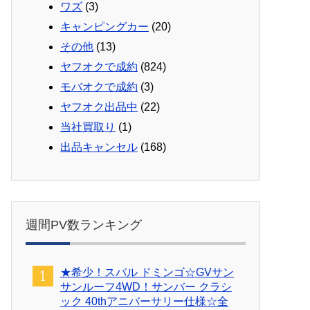
ワズ
(3)
キャンピングカー
(20)
その他
(13)
ヤフオクで成約
(824)
モバオクで成約
(3)
ヤフオク出品中
(22)
当社買取り
(1)
出品キャンセル
(168)
週間PV数ランキング
★希少！スバル ドミンゴ☆GVサン
サンルーフ4WD！サンバー クラシ
ック 40thアニバーサリー仕様☆全